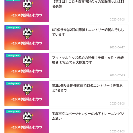
【第３回】コロナ自粛明け久々の宝塚個サルは13
名参加
2020-06-21
Instagram
6月個サルは2回の開催！エントリー絶賛お待ちし
ています
2020-06-17
Instagram
フットサルキッズ多めの開催！子供・女性・未経
験者 どなたでも大歓迎です
2020-02-23
Instagram
第2回個サル開催直前で13名エントリー！先着あ
と7名まで
2020-02-21
Instagram
宝塚市立スポーツセンターの地下トレーニングジ
ム通い
2020-02-21